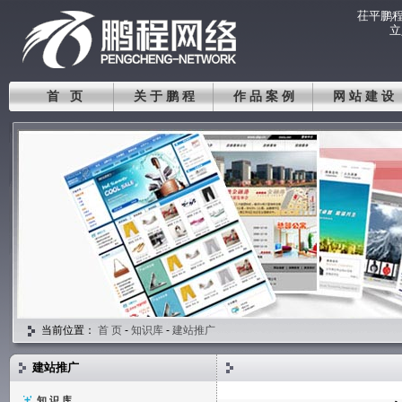
茌平鹏
立
首 页
关于鹏程
作品案例
网站建设
当前位置：
首 页
-
知识库
-
建站推广
建站推广
知 识 库